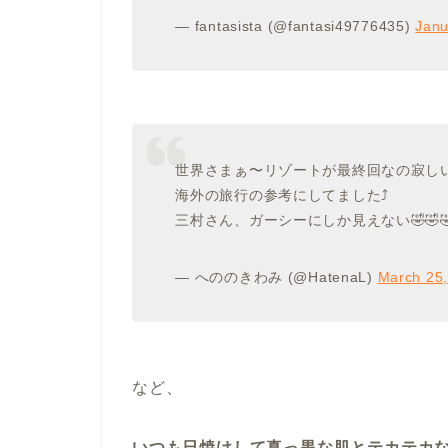
— fantasista (@fantasi49776435)
Janu
世界さまぁ〜リゾートが最終回なの寂しい
海外の旅行の参考にしてました⤴︎
三村さん、ガーシーにしか見えない🤣🤣
— へののきわみ (@HatenaL)
March 25
など、
いつも日焼けして真っ黒な肌と
テカテカ