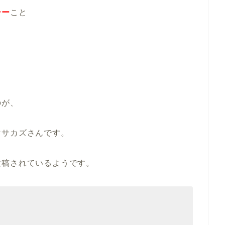
シー
こと
のが、
マサカズさんです。
投稿されているようです。