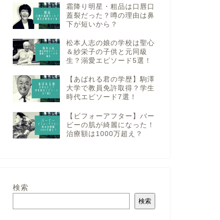
霜降り明星・粗品は口唇口
蓋裂だった？噂の理由は鼻
下が短いから？
松本人志の娘の学校は聖心
＆紗栄子の子供と元同級
生？溺愛エピソード5選！
【あばれる君の学歴】駒澤
大学で教員免許取得？学生
時代エピソード7選！
【ビフォーアフター】バー
ビーの肌が綺麗になった！
治療額は1000万超え？
検索
検索