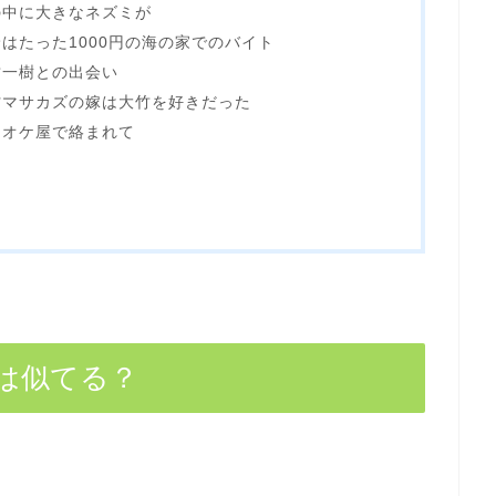
の中に大きなネズミが
はたった1000円の海の家でのバイト
竹一樹との出会い
村マサカズの嫁は大竹を好きだった
ラオケ屋で絡まれて
は似てる？