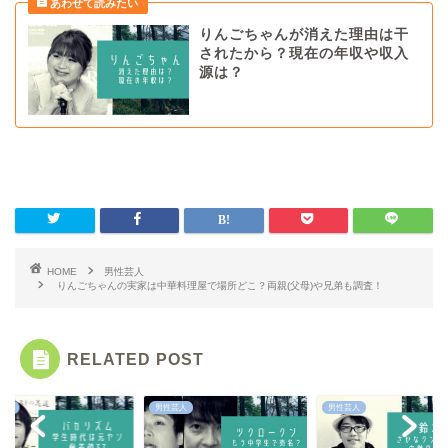
りんごちゃんが消えた理由は干
されたから？現在の年収や収入
源は？
HOME
男性芸人
りんごちゃんの実家は中華料理屋で場所どこ？両親(父母)や兄弟も調査！
RELATED POST
芸人
男性芸人
男性芸人