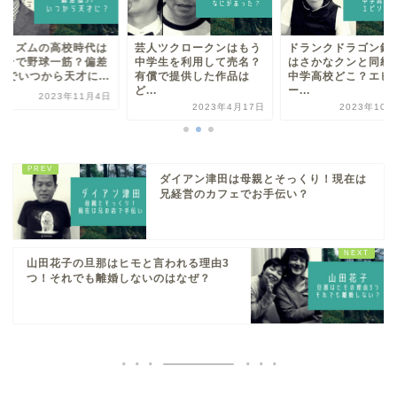
人ツクロークンはもう
ドランクドラゴン鈴木拓
バカリズムの高校時
学生を利用して売名？
はさかなクンと同級生！
元ヤンで野球一筋？
償で提供した作品は
中学高校どこ？エピソ
値37でいつから天才に
.
ー...
2023年11
2023年4月17日
2023年10月28日
ダイアン津田は母親とそっくり！現在は
兄経営のカフェでお手伝い？
山田花子の旦那はヒモと言われる理由3
つ！それでも離婚しないのはなぜ？