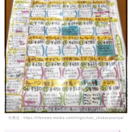
引用元：https://lifenews-media.com/ringochan_chukaryouriya/