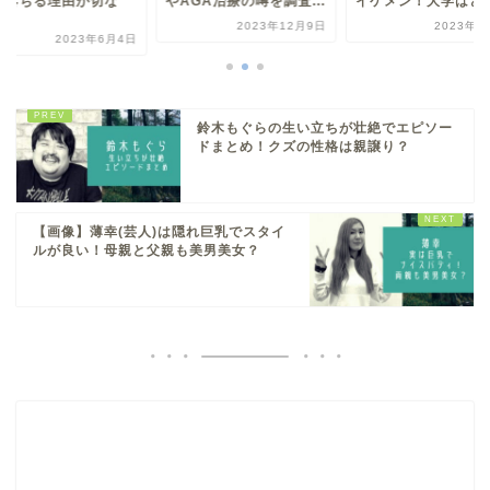
GA治療の噂を調査...
イケメン！大学はどこ？
た！落ちる理由が切
い？
2023年12月9日
2023年6月5日
2023年6
鈴木もぐらの生い立ちが壮絶でエピソー
ドまとめ！クズの性格は親譲り？
【画像】薄幸(芸人)は隠れ巨乳でスタイ
ルが良い！母親と父親も美男美女？