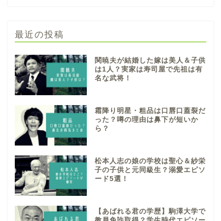
最近の投稿
関暁夫が結婚した嫁は美人＆子供
は1人？実家は寿司屋で先祖は有
名な武将！
霜降り明星・粗品は口唇口蓋裂だ
った？噂の理由は鼻下が短いか
ら？
松本人志の娘の学校は聖心＆紗栄
子の子供と元同級生？溺愛エピソ
ード5選！
【あばれる君の学歴】駒澤大学で
教員免許取得？学生時代エピソー