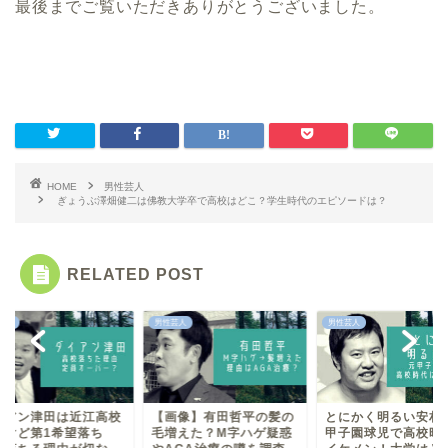
最後までご覧いただきありがとうございました。
HOME
男性芸人
ぎょうぶ澤畑健二は佛教大学卒で高校はどこ？学生時代のエピソードは？
RELATED POST
芸人
男性芸人
男性芸人
画像】有田哲平の髪の
とにかく明るい安村は元
ダイアン津田は近江
増えた？M字ハゲ疑惑
甲子園球児で高校時代は
卒だけど第1希望落