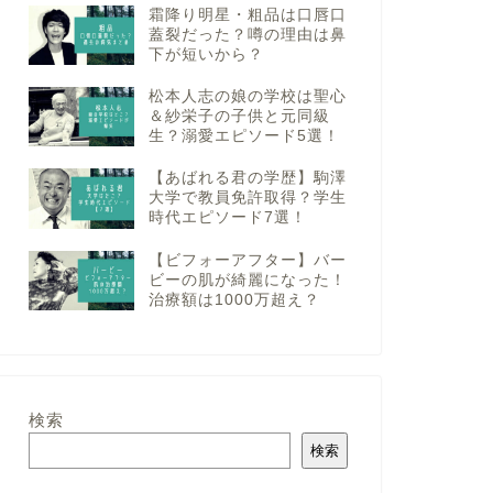
霜降り明星・粗品は口唇口
蓋裂だった？噂の理由は鼻
下が短いから？
松本人志の娘の学校は聖心
＆紗栄子の子供と元同級
生？溺愛エピソード5選！
【あばれる君の学歴】駒澤
大学で教員免許取得？学生
時代エピソード7選！
【ビフォーアフター】バー
ビーの肌が綺麗になった！
治療額は1000万超え？
検索
検索