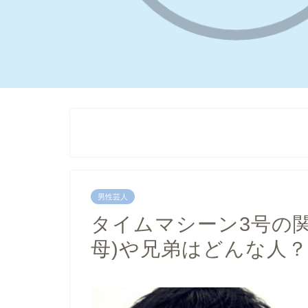
男性芸人
タイムマシーン3号の
母)や兄弟はどんな人？