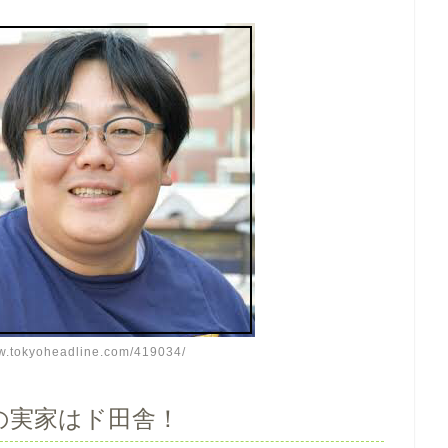
.tokyoheadline.com/419034/
の実家はド田舎！