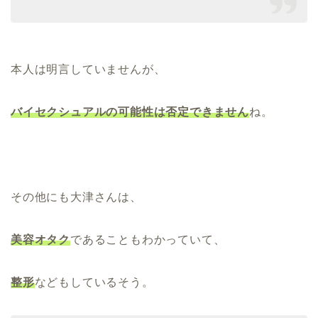
本人は明言していませんが、
バイセクシュアルの可能性は否定できません
ね。
その他にも大津さんは、
美容オタク
であることもわかっていて、
整形
などもしているそう。