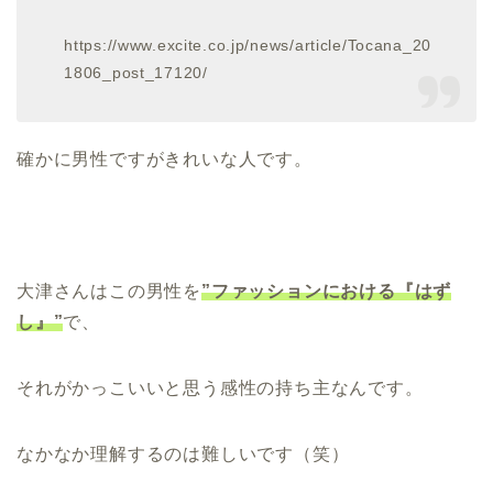
https://www.excite.co.jp/news/article/Tocana_20
1806_post_17120/
確かに男性ですがきれいな人です。
大津さんはこの男性を
”ファッションにおける『はず
し』”
で、
それがかっこいいと思う感性の持ち主なんです。
なかなか理解するのは難しいです（笑）