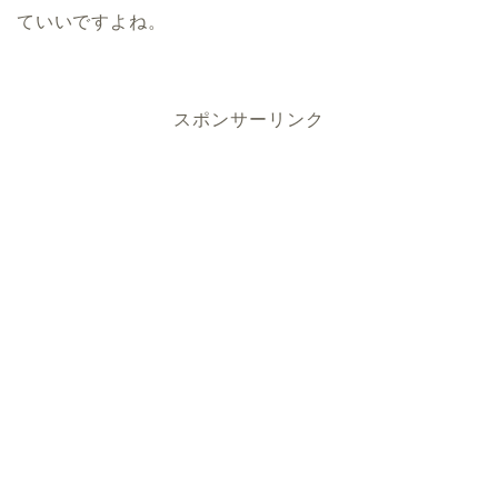
ていいですよね。
スポンサーリンク