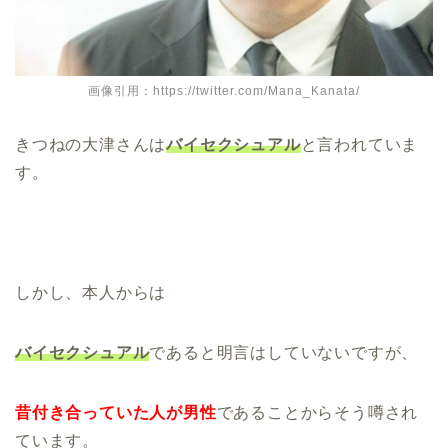
画像引用：https://twitter.com/Mana_Kanata/
きつねの大津さんは
バイセクシュアル
と言われていま
す。
しかし、本人からは
バイセクシュアル
であると明言はしていないですが、
昔付き合っていた人が男性
であることからそう噂され
ています。