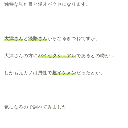
独特な見た目と漫才がクセになります。
大津さん
と
淡路さん
からなるきつねですが、
大津さんの方に
バイセクシュアル
であるとの噂が…
しかも元カノは男性で
超イケメン
だったとか。
気になるので調べてみました。