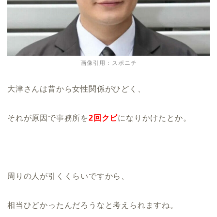
画像引用：スポニチ
大津さんは昔から女性関係がひどく、
それが原因で事務所を
2回クビ
になりかけたとか。
周りの人が引くくらいですから、
相当ひどかったんだろうなと考えられますね。