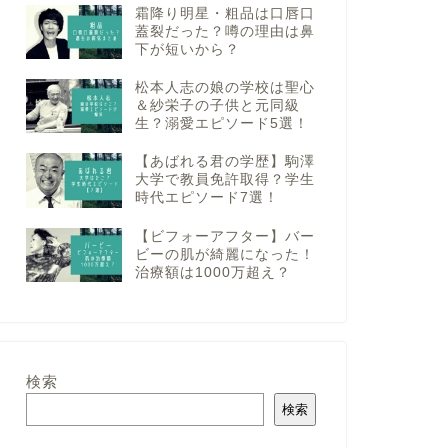
霜降り明星・粗品は口唇口
蓋裂だった？噂の理由は鼻
下が短いから？
松本人志の娘の学校は聖心
＆紗栄子の子供と元同級
生？溺愛エピソード5選！
【あばれる君の学歴】駒澤
大学で教員免許取得？学生
時代エピソード7選！
【ビフォーアフター】バー
ビーの肌が綺麗になった！
治療額は1000万超え？
検索
検索