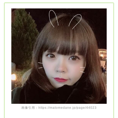
画像引用：https://matomedane.jp/page/44023