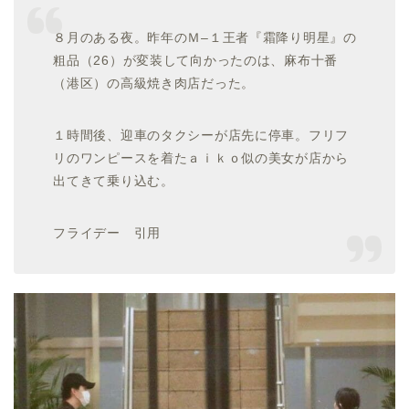
８月のある夜。昨年のＭ–１王者『霜降り明星』の
粗品（26）が変装して向かったのは、麻布十番
（港区）の高級焼き肉店だった。
１時間後、迎車のタクシーが店先に停車。フリフ
リのワンピースを着たａｉｋｏ似の美女が店から
出てきて乗り込む。
フライデー 引用