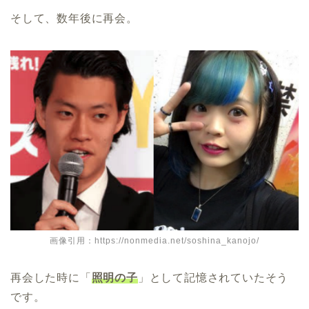
そして、数年後に再会。
画像引用：https://nonmedia.net/soshina_kanojo/
再会した時に「
照明の子
」として記憶されていたそう
です。