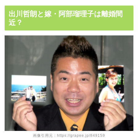
出川哲朗と嫁・阿部瑠理子は離婚間
近？
画像引用元：https://grapee.jp/849159