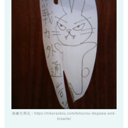
画像引用元：https://nikoraidou.com/tetsurou-degawa-and-
hiswife/