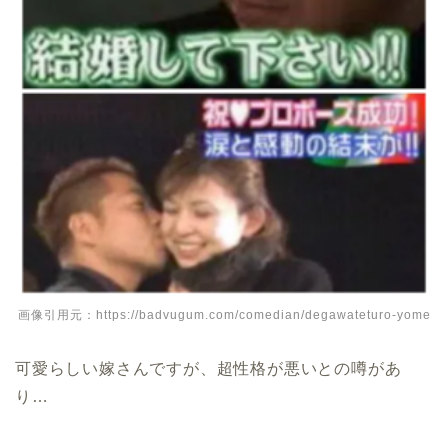
画像引用元：https://badvugum.com/comedian/degawateturo-yome
可愛らしい嫁さんですが、超性格が悪いとの噂があ
り…