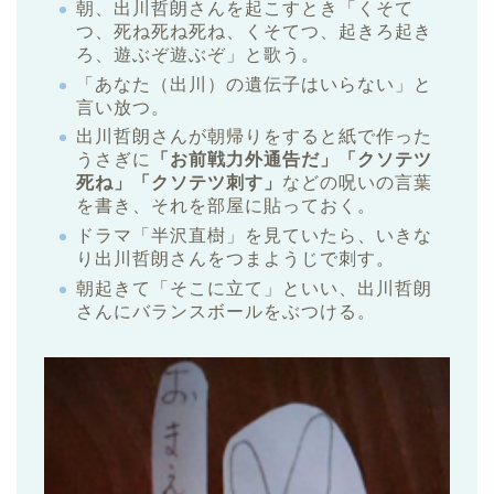
朝、出川哲朗さんを起こすとき「くそて
つ、死ね死ね死ね、くそてつ、起きろ起き
ろ、遊ぶぞ遊ぶぞ」と歌う。
「あなた（出川）の遺伝子はいらない」と
言い放つ。
出川哲朗さんが朝帰りをすると紙で作った
うさぎに
「お前戦力外通告だ」「クソテツ
死ね」
「クソテツ刺す」
などの呪いの言葉
を書き、それを部屋に貼っておく。
ドラマ「半沢直樹」を見ていたら、いきな
り出川哲朗さんをつまようじで刺す。
朝起きて「そこに立て」といい、出川哲朗
さんにバランスボールをぶつける。