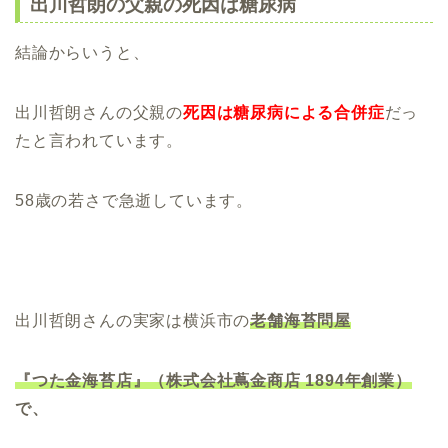
出川哲朗の父親の死因は糖尿病
結論からいうと、
出川哲朗さんの父親の
死因は糖尿病による合併症
だっ
たと言われています。
58歳の若さで急逝しています。
出川哲朗さんの実家は横浜市の
老舗海苔問屋
『つた金海苔店』（株式会社蔦金商店 1894
年
創業）
で、