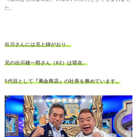
た。
出川さんには兄と姉がおり、
兄の出川雄一郎さん（62）は現在、
5代目として
『蔦金商店』の社長を務めています。