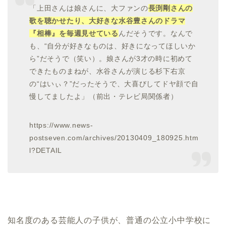
「上田さんは娘さんに、大ファンの
長渕剛さんの
歌を聴かせたり、大好きな水谷豊さんのドラマ
『相棒』を毎週見せている
んだそうです。なんで
も、“自分が好きなものは、好きになってほしいか
ら”だそうで（笑い）。娘さんが3才の時に初めて
できたものまねが、水谷さんが演じる杉下右京
の“はいぃ？”だったそうで、大喜びしてドヤ顔で自
慢してましたよ」（前出・テレビ局関係者）
https://www.news-
postseven.com/archives/20130409_180925.htm
l?DETAIL
知名度のある芸能人の子供が、普通の公立小中学校に