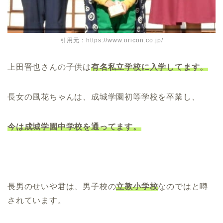
引用元：https://www.oricon.co.jp/
上田晋也さんの子供は
有名私立学校に入学してます。
長女の風花ちゃんは、成城学園初等学校を卒業し、
今は成城学園中学校を通ってます。
長男のせいや君は、男子校の
立教小学校
なのではと噂
されています。