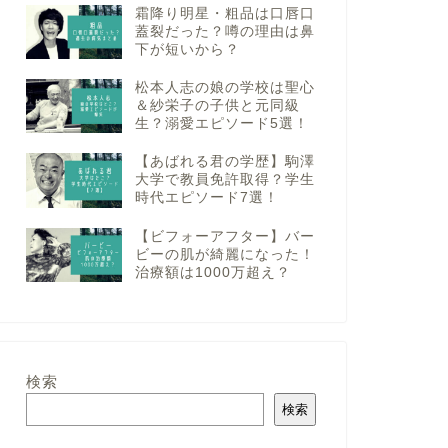
霜降り明星・粗品は口唇口
蓋裂だった？噂の理由は鼻
下が短いから？
松本人志の娘の学校は聖心
＆紗栄子の子供と元同級
生？溺愛エピソード5選！
【あばれる君の学歴】駒澤
大学で教員免許取得？学生
時代エピソード7選！
【ビフォーアフター】バー
ビーの肌が綺麗になった！
治療額は1000万超え？
検索
検索