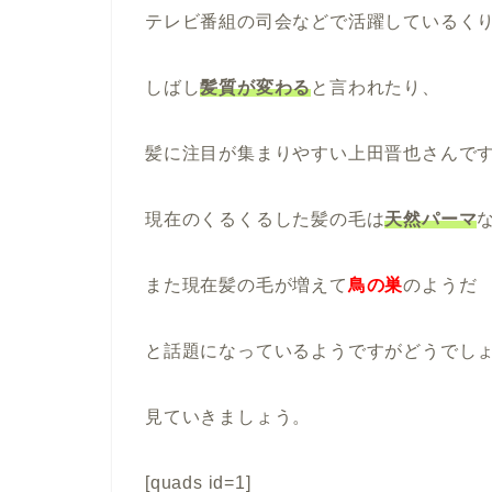
テレビ番組の司会などで活躍しているく
しばし
髪質が変わる
と言われたり、
髪に注目が集まりやすい上田晋也さんで
現在のくるくるした髪の毛は
天然パーマ
また現在髪の毛が増えて
鳥の巣
のようだ
と話題になっているようですがどうでし
見ていきましょう。
[quads id=1]