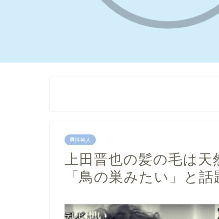
男性芸人
上田晋也の髪の毛は天
「鳥の巣みたい」と話