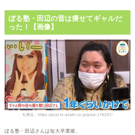
ぼる塾・田辺の昔は痩せてギャルだ
った！【画像】
引用元：https://post.tv-asahi.co.jp/post-176207/
ぼる塾・田辺さんは短大卒業後、