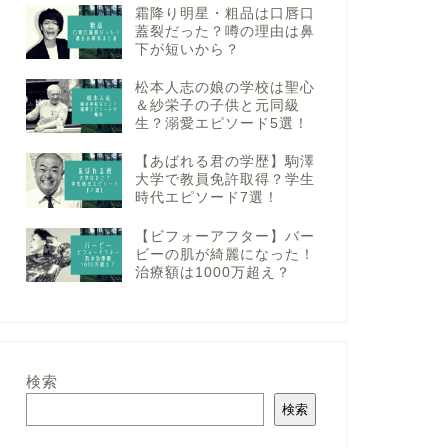
霜降り明星・粗品は口唇口
蓋裂だった？噂の理由は鼻
下が短いから？
松本人志の娘の学校は聖心
＆紗栄子の子供と元同級
生？溺愛エピソード5選！
【あばれる君の学歴】駒澤
大学で教員免許取得？学生
時代エピソード7選！
【ビフォーアフター】バー
ビーの肌が綺麗になった！
治療額は1000万超え？
検索
検索