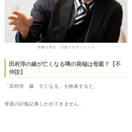
画像引用元：日経クロストレンド
田村淳の嫁が亡くなる噂の発端は母親？【不
仲説】
「田村淳 嫁 亡くなる」を検索すると、
母親の訃報記事しか出てきません。