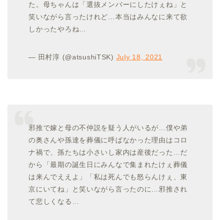
た。母ちゃんは「選抜メンバーにしたけぇね」と
笑いながら言ったけれど…本当はみんなに来て欲
しかったやろね…
— 田村淳 (@atsushiTSK)
July 18, 2021
邪推で嫁と母の不仲説を疑う人がいるが…僕や弟
の奥さんや孫達を葬儀に呼ばなかった理由はコロ
ナ禍で、孫たちは小さいし家内は産後だった…だ
から「最期の誕生日にみんなで集まれたけぇ葬儀
は来んでええよ」「私は死んでも怒らんけぇ、東
京にいてね」と笑いながら言ったのに…邪推され
て悲しくなる…