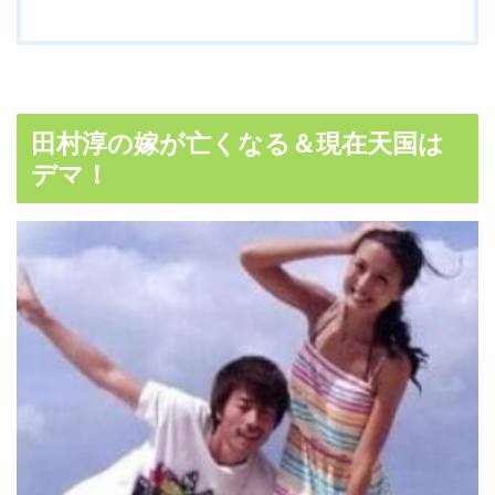
田村淳の嫁が亡くなる＆現在天国は
デマ！