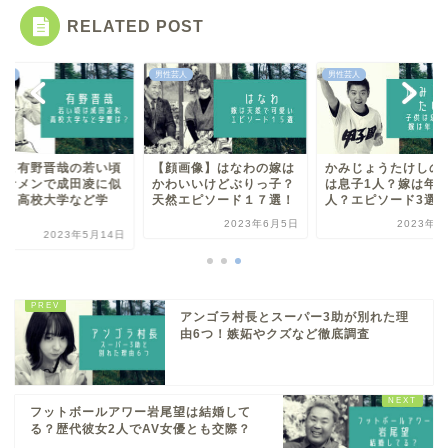
RELATED POST
芸人
男性芸人
男性芸人
ゐこ有野晋哉の若い頃
【顔画像】はなわの嫁は
かみじょうたけしの
イケメンで成田凌に似
かわいいけどぶりっ子？
は息子1人？嫁は年
る！高校大学など学
天然エピソード１７選！
人？エピソード3選
.
2023年6月5日
2023年6
2023年5月14日
アンゴラ村長とスーパー3助が別れた理
由6つ！嫉妬やクズなど徹底調査
フットボールアワー岩尾望は結婚して
る？歴代彼女2人でAV女優とも交際？