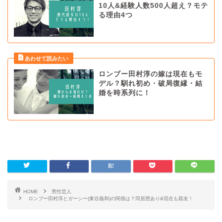
10人&経験人数500人超え？モテ
る理由4つ
ロンブー田村淳の嫁は現在もモ
デル？馴れ初め・破局復縁・結
婚を時系列に！
HOME
男性芸人
ロンブー田村淳とガーシー(東谷義和)の関係は？同居歴あり&現在も親友！