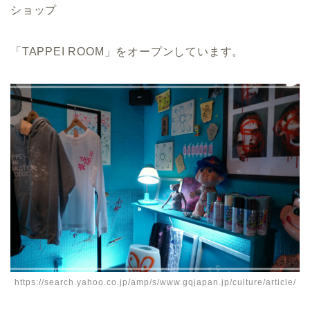
ショップ
「TAPPEI ROOM」をオープンしています。
https://search.yahoo.co.jp/amp/s/www.gqjapan.jp/culture/article/