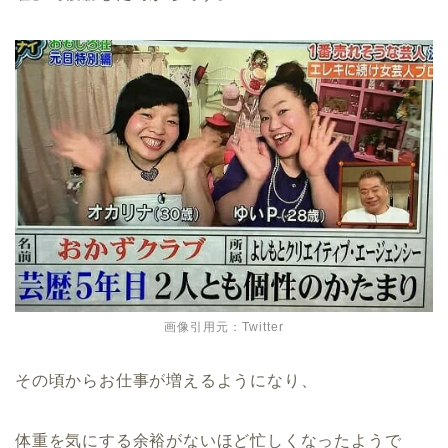
画像引用元：Twitter
その頃からお仕事が増えるようになり、
体重を気にする余裕がないほど忙しくなったようで