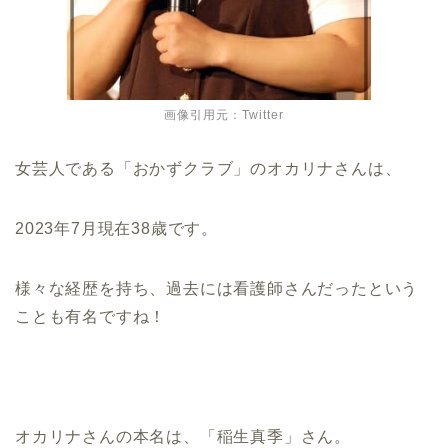
画像引用元：Twitter
女芸人である「おかずクラブ」のオカリナさんは、
2023年7月現在38歳です。
様々な経歴を持ち、過去には看護師さんだったという
ことも有名ですね！
オカリナさんの本名は、「稲生真季」さん。