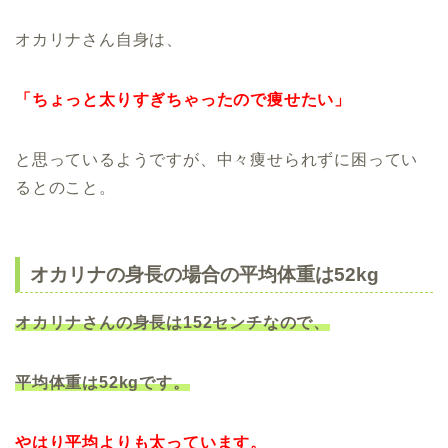
オカリナさん自身は、
「ちょっと太りすぎちゃったので痩せたい」
と思っているようですが、中々痩せられずに困ってい
るとのこと。
オカリナの身長の場合の平均体重は52kg
オカリナさんの身長は152センチなので、
平均体重は52kgです。
やはり平均よりも太っています。