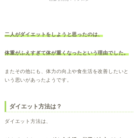
二人がダイエットをしようと思ったのは、
体重がふえすぎて体が重くなったという理由でした。
またその他にも、体力の向上や食生活を改善したいと
いう思いがあったようです。
ダイエット方法は？
ダイエット方法は、