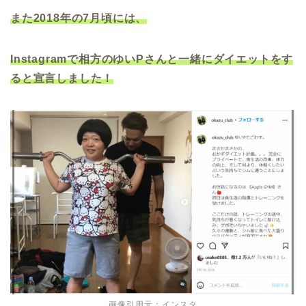
また2018年の7月頃には、
Instagramで相方のゆいPさんと一緒にダイエットをす
ると宣言しました！
画像引用元：インスタ