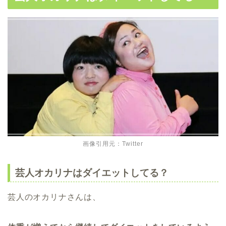
画像引用元：Twitter
芸人オカリナはダイエットしてる？
芸人のオカリナさんは、