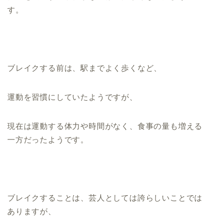
す。
ブレイクする前は、駅までよく歩くなど、
運動を習慣にしていたようですが、
現在は運動する体力や時間がなく、食事の量も増える
一方だったようです。
ブレイクすることは、芸人としては誇らしいことでは
ありますが、