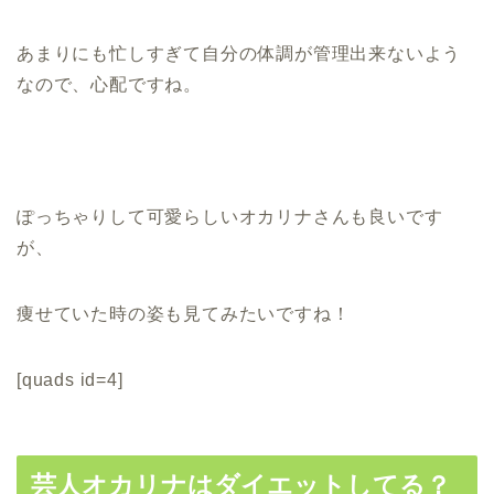
あまりにも忙しすぎて自分の体調が管理出来ないよう
なので、心配ですね。
ぽっちゃりして可愛らしいオカリナさんも良いです
が、
痩せていた時の姿も見てみたいですね！
[quads id=4]
芸人オカリナはダイエットしてる？