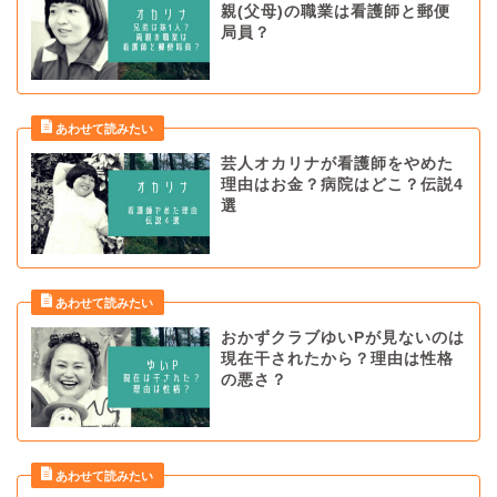
親(父母)の職業は看護師と郵便
局員？
芸人オカリナが看護師をやめた
理由はお金？病院はどこ？伝説4
選
おかずクラブゆいPが見ないのは
現在干されたから？理由は性格
の悪さ？