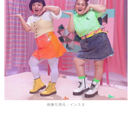
画像引用元：インスタ