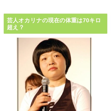
芸人オカリナの現在の体重は70キロ
超え？