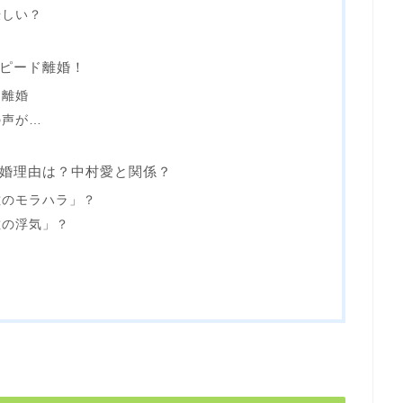
優しい？
ピード離婚！
ド離婚
の声が…
婚理由は？中村愛と関係？
佐のモラハラ」？
佐の浮気」？