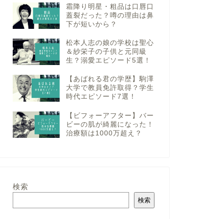
霜降り明星・粗品は口唇口
蓋裂だった？噂の理由は鼻
下が短いから？
松本人志の娘の学校は聖心
＆紗栄子の子供と元同級
生？溺愛エピソード5選！
【あばれる君の学歴】駒澤
大学で教員免許取得？学生
時代エピソード7選！
【ビフォーアフター】バー
ビーの肌が綺麗になった！
治療額は1000万超え？
検索
検索