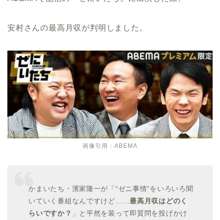
安村さんの最高月収が判明しました。
画像引用：ABEMA
かまいたち・濱家隆一が「“ゼニ事情”をいろいろ聞
いていく番組なんですけど……
最高月収はどのく
らいですか？
」と平然を装って即質問を投げかけ