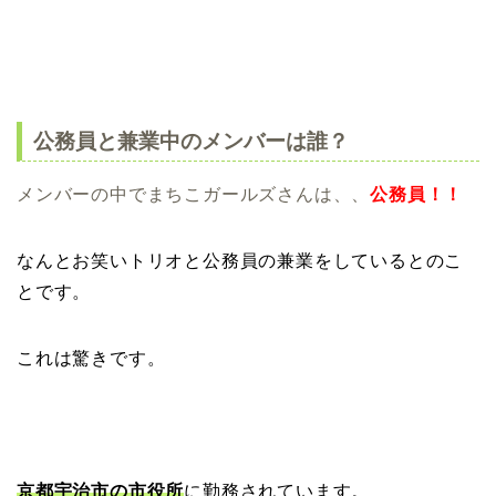
公務員と兼業中のメンバーは誰？
メンバーの中でまちこガールズさんは、、
公務員！！
なんとお笑いトリオと公務員の兼業をしているとのこ
とです。
これは驚きです。
京都宇治市の市役所
に勤務されています。