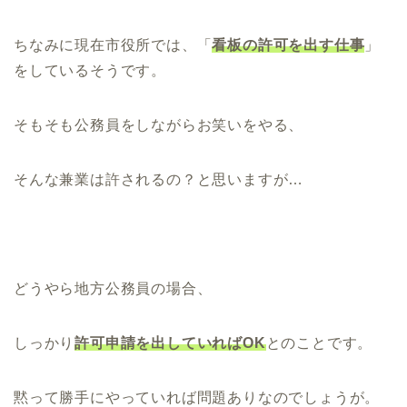
ちなみに現在市役所では、「
看板の許可を出す仕事
」
をしているそうです。
そもそも公務員をしながらお笑いをやる、
そんな兼業は許されるの？と思いますが…
どうやら地方公務員の場合、
しっかり
許可申請を出していればOK
とのことです。
黙って勝手にやっていれば問題ありなのでしょうが。