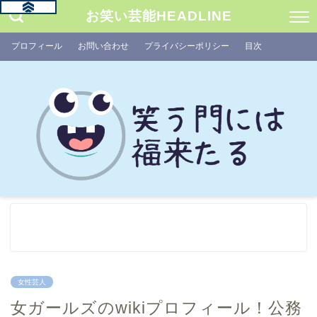
お笑い芸能HEADLINE
プロフィール
お問い合わせ
プライバシーポリシー
目次
女性芸人
女ガールズのwikiプロフィール！公務