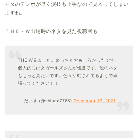
ネタのテンポが良く演技も上手なので見入ってしまい
ますね。
ＴＨＥ・Ｗ出場時のネタを見た視聴者も
THE W見ました。めっちゃおもしろかったです。
個人的には女ガールズさんが優勝です。他のネタ
ももっと見たいです。色々活動されてるようで頑
張ってください！！
— だいき (@shingo7788)
December 13, 2021