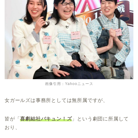
画像引用：Yahooニュース
女ガールズは事務所としては無所属ですが、
皆が「
喜劇結社バキュン！ズ
」という劇団に所属して
おり、