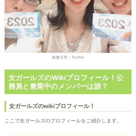
画像引用：Twitter
女ガールズのWikiプロフィール！公
務員と兼業中のメンバーは誰？
女ガールズのwikiプロフィール！
ここで女ガールズのプロフィールをご紹介します。