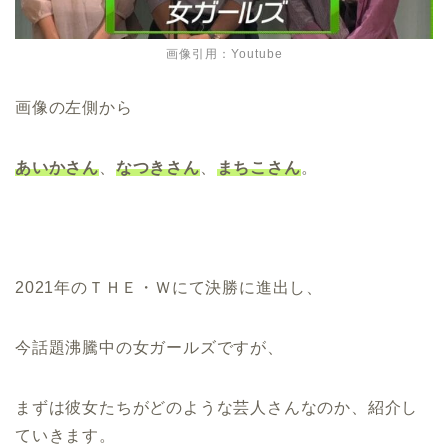
画像引用：Youtube
画像の左側から
あいかさん
、
なつきさん
、
まちこさん
。
2021年のＴＨＥ・Ｗにて決勝に進出し、
今話題沸騰中の女ガールズですが、
まずは彼女たちがどのような芸人さんなのか、紹介し
ていきます。