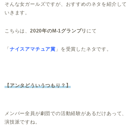
そんな女ガールズですが、おすすめのネタを紹介して
いきます。
こちらは、
2020年のM-1グランプリ
にて
「
ナイスアマチュア賞
」を受賞したネタです。
【アンタどういうつもり？】
メンバー全員が劇団での活動経験があるだけあって、
演技派ですね。