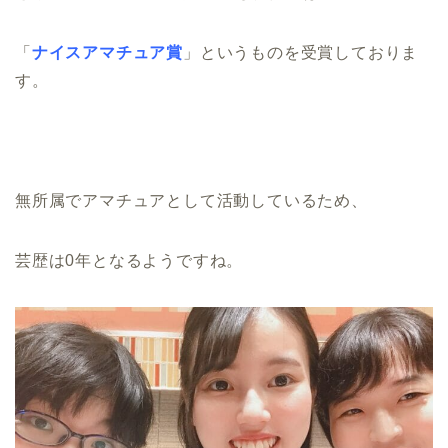
「
ナイスアマチュア賞
」というものを受賞しておりま
す。
無所属でアマチュアとして活動しているため、
芸歴は0年となるようですね。