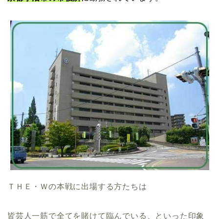
ＴＨＥ・Ｗの本戦に出場する方たちは
皆芸人一筋で全てを賭けて臨んでいる、といった印象