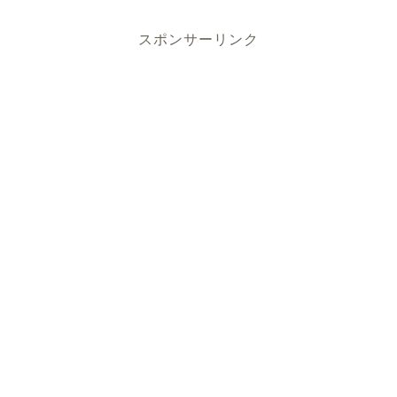
スポンサーリンク