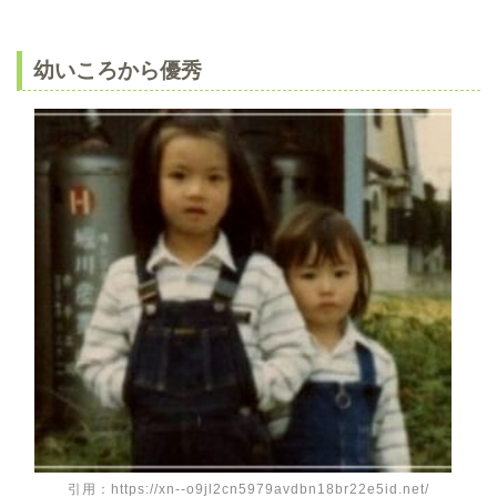
幼いころから優秀
引用：https://xn--o9jl2cn5979avdbn18br22e5id.net/