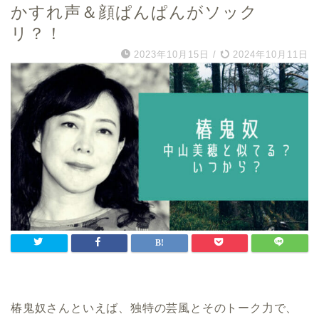
かすれ声＆顔ぱんぱんがソック
リ？！
2023年10月15日
/
2024年10月11日
椿鬼奴さんといえば、独特の芸風とそのトーク力で、