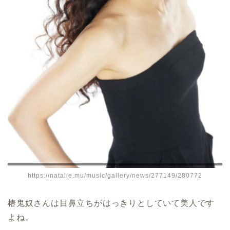
https://natalie.mu/music/gallery/news/277149/280772
椿鬼奴さんは目鼻立ちがはっきりとしていて美人です
よね。