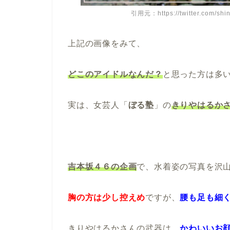
引用元：https://twitter.com/sh
上記の画像をみて、
どこのアイドルなんだ？
と思った方は多
実は、女芸人「
ぼる塾
」の
きりやはるか
吉本坂４６の企画
で、水着姿の写真を沢
胸の方は少し控えめ
ですが、
腰も足も細
きりやはるかさんの武器は、
かわいいお