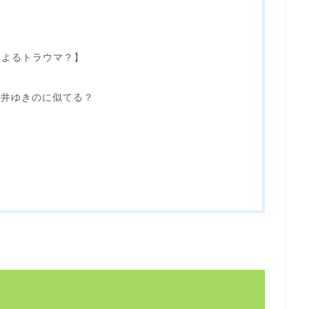
によるトラウマ？】
岸井ゆきのに似てる？