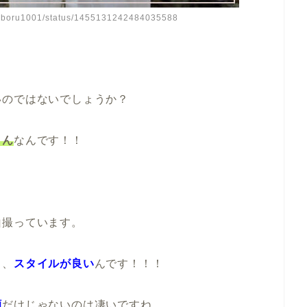
inboru1001/status/1455131242484035588
いのではないでしょうか？
さん
なんです！！
山撮っています。
く
、
スタイルが良い
んです！！！
顔
だけじゃないのは凄いですね。