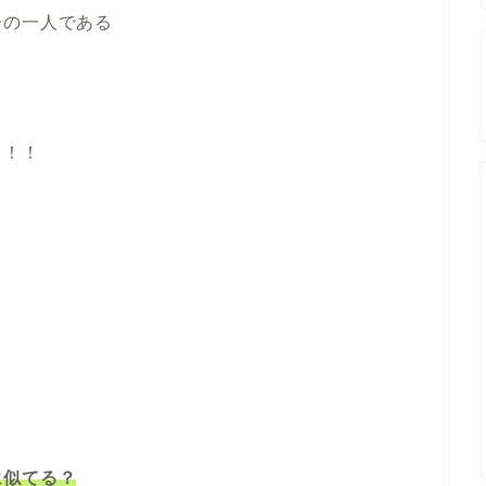
ーの一人である
と！！
に似てる？