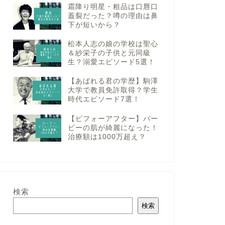
霜降り明星・粗品は口唇口
蓋裂だった？噂の理由は鼻
下が短いから？
松本人志の娘の学校は聖心
＆紗栄子の子供と元同級
生？溺愛エピソード5選！
【あばれる君の学歴】駒澤
大学で教員免許取得？学生
時代エピソード7選！
【ビフォーアフター】バー
ビーの肌が綺麗になった！
治療額は1000万超え？
検索
検索