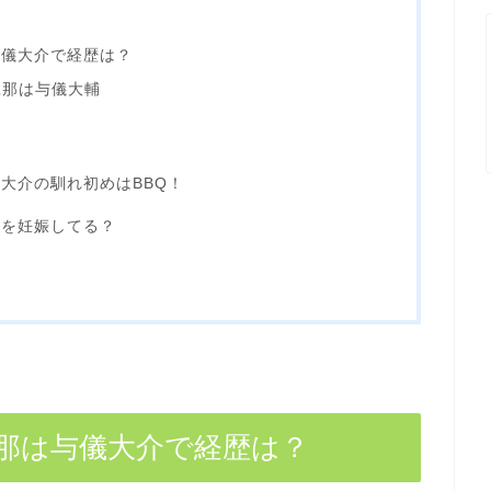
与儀大介で経歴は？
旦那は与儀大輔
大介の馴れ初めはBBQ！
供を妊娠してる？
那は与儀大介で経歴は？