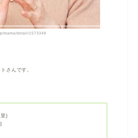
.jp/mama/detail/1573349
ントさんです。
里)
日