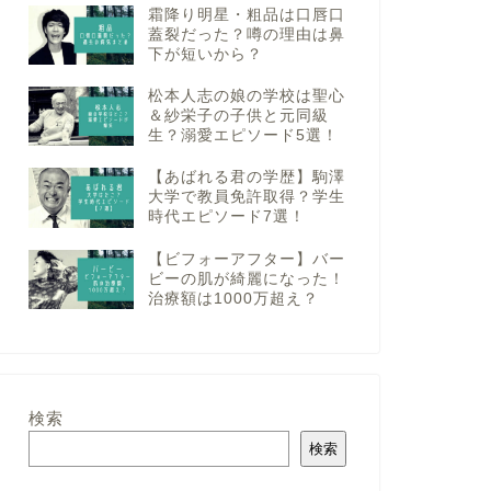
霜降り明星・粗品は口唇口
蓋裂だった？噂の理由は鼻
下が短いから？
松本人志の娘の学校は聖心
＆紗栄子の子供と元同級
生？溺愛エピソード5選！
【あばれる君の学歴】駒澤
大学で教員免許取得？学生
時代エピソード7選！
【ビフォーアフター】バー
ビーの肌が綺麗になった！
治療額は1000万超え？
検索
検索