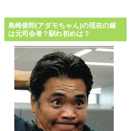
島崎俊郎(アダモちゃん)の現在の嫁
は元司会者？馴れ初めは？