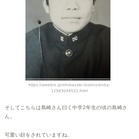
https://ameblo.jp/shimazaki-toshiro/entry-
12583049531.html
そしてこちらは島崎さん曰く中学2年生の頃の島崎さ
ん。
可愛い顔をされていますね。