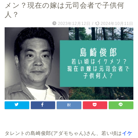
メン？現在の嫁は元司会者で子供何
人？
2023年12月12日
/
2024年10月11日
タレントの島崎俊郎(アダモちゃん)さん、若い頃は
イケ