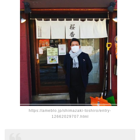
https://ameblo.jp/shimazaki-toshiro/entry-
12662029707.html