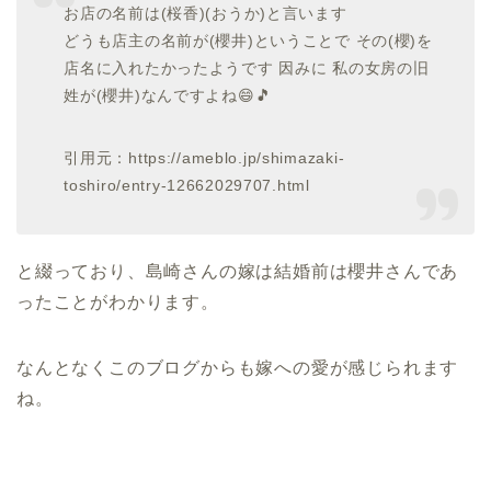
お店の名前は(桜香)(おうか)と言います
どうも店主の名前が(櫻井)ということで その(櫻)を
店名に入れたかったようです 因みに 私の女房の旧
姓が(櫻井)なんですよね😄🎵
引用元：https://ameblo.jp/shimazaki-
toshiro/entry-12662029707.html
と綴っており、島崎さんの嫁は結婚前は櫻井さんであ
ったことがわかります。
なんとなくこのブログからも嫁への愛が感じられます
ね。