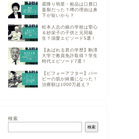
霜降り明星・粗品は口唇口
蓋裂だった？噂の理由は鼻
下が短いから？
松本人志の娘の学校は聖心
＆紗栄子の子供と元同級
生？溺愛エピソード5選！
【あばれる君の学歴】駒澤
大学で教員免許取得？学生
時代エピソード7選！
【ビフォーアフター】バー
ビーの肌が綺麗になった！
治療額は1000万超え？
検索
検索