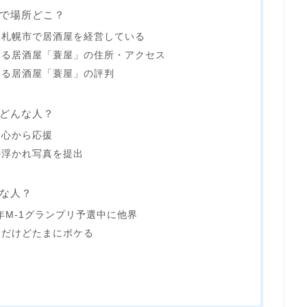
で場所どこ？
道札幌市で居酒屋を経営している
する居酒屋「蓑屋」の住所・アクセス
する居酒屋「蓑屋」の評判
どんな人？
、心から応援
の浮かれ写真を提出
な人？
年M-1グランプリ予選中に他界
目だけどたまにボケる