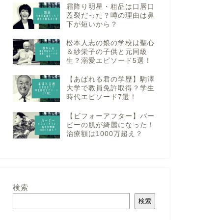
霜降り明星・粗品は口唇口
蓋裂だった？噂の理由は鼻
下が短いから？
松本人志の娘の学校は聖心
＆紗栄子の子供と元同級
生？溺愛エピソード5選！
【あばれる君の学歴】駒澤
大学で教員免許取得？学生
時代エピソード7選！
【ビフォーアフター】バー
ビーの肌が綺麗になった！
治療額は1000万超え？
検索
検索