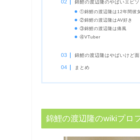
錦鯉の渡辺隆のやばいエピソ
①錦鯉の渡辺隆は12年間彼
②錦鯉の渡辺隆はAV好き
③錦鯉の渡辺隆は痛風
④VTuber
錦鯉の渡辺隆はやばいけど面
まとめ
錦鯉の渡辺隆のwikiプロ