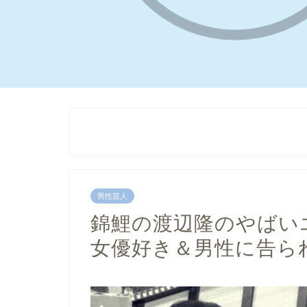
男性芸人
錦鯉の渡辺隆のやばい
女優好き＆男性に告ら