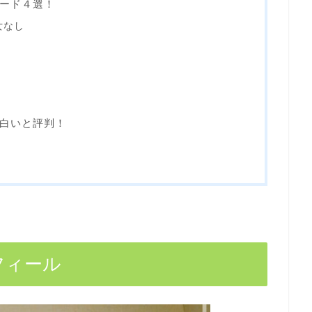
ード４選！
女なし
白いと評判！
フィール