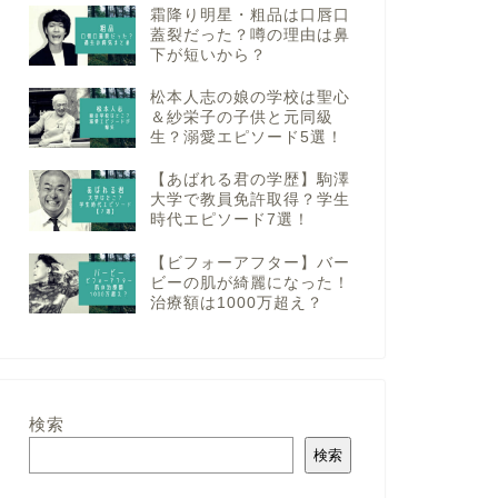
霜降り明星・粗品は口唇口
蓋裂だった？噂の理由は鼻
下が短いから？
松本人志の娘の学校は聖心
＆紗栄子の子供と元同級
生？溺愛エピソード5選！
【あばれる君の学歴】駒澤
大学で教員免許取得？学生
時代エピソード7選！
【ビフォーアフター】バー
ビーの肌が綺麗になった！
治療額は1000万超え？
検索
検索