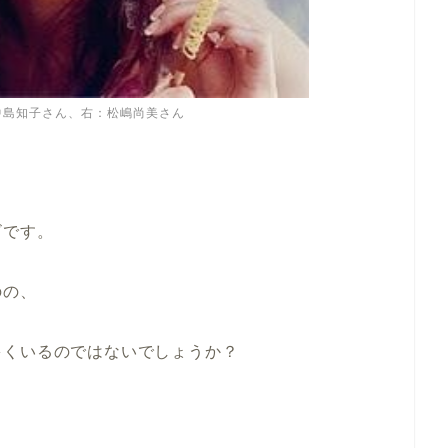
左：中島知子さん、右：松嶋尚美さん
ビです。
のの、
多
くい
るのではないでしょうか？