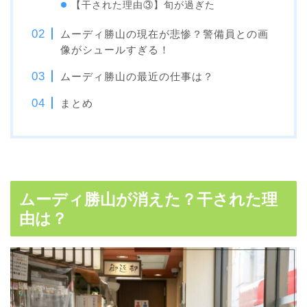
【干された理由③】旬が過ぎた
ムーディ勝山の現在が悲惨？警備員との画
像がシュールすぎる！
ムーディ勝山の最近の仕事は？
まとめ
ムーディ勝山が消えた？干された理
由は？