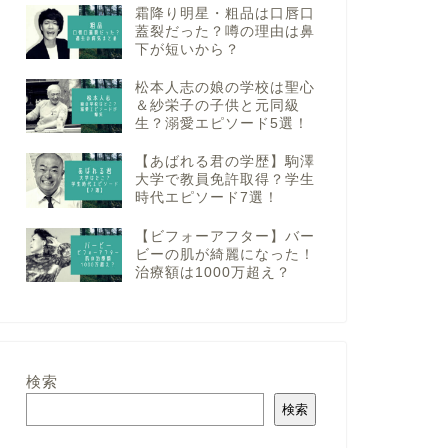
霜降り明星・粗品は口唇口
蓋裂だった？噂の理由は鼻
下が短いから？
松本人志の娘の学校は聖心
＆紗栄子の子供と元同級
生？溺愛エピソード5選！
【あばれる君の学歴】駒澤
大学で教員免許取得？学生
時代エピソード7選！
【ビフォーアフター】バー
ビーの肌が綺麗になった！
治療額は1000万超え？
検索
検索