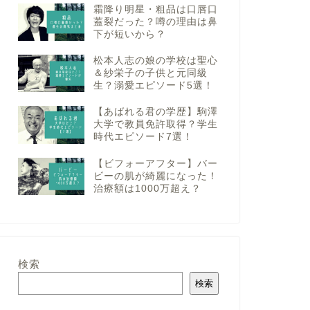
霜降り明星・粗品は口唇口
蓋裂だった？噂の理由は鼻
下が短いから？
松本人志の娘の学校は聖心
＆紗栄子の子供と元同級
生？溺愛エピソード5選！
【あばれる君の学歴】駒澤
大学で教員免許取得？学生
時代エピソード7選！
【ビフォーアフター】バー
ビーの肌が綺麗になった！
治療額は1000万超え？
検索
検索