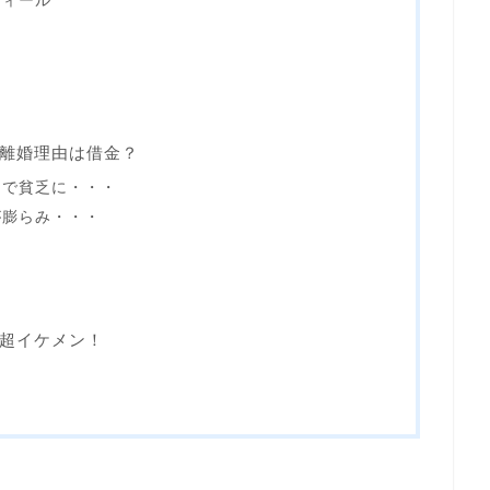
フィール
離婚理由は借金？
けで貧乏に・・・
が膨らみ・・・
る
超イケメン！