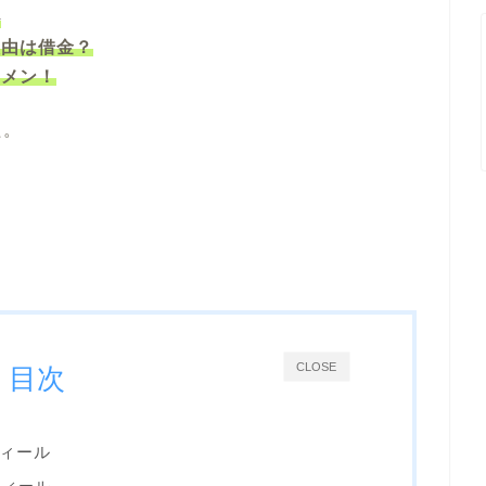
ル
理由は借金？
ケメン！
た。
CLOSE
目次
ィール