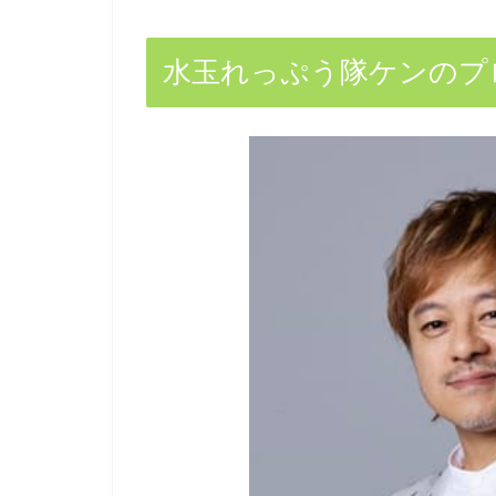
水玉れっぷう隊ケンのプ