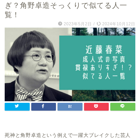
ぎ？角野卓造そっくりで似てる人一
覧！
2023年5月2日
/
2024年10月12日
死神と角野卓造という例えで一躍大ブレイクした芸人