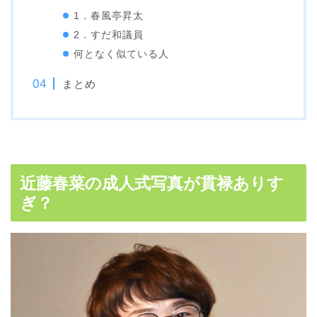
1．春風亭昇太
2．すだ和議員
何となく似ている人
まとめ
近藤春菜の成人式写真が貫禄ありす
ぎ？