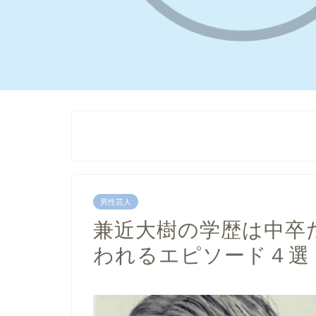
男性芸人
兼近大樹の学歴は中卒
われるエピソード４選