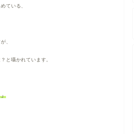
集めている、
すが、
は？と囁かれています。
？」