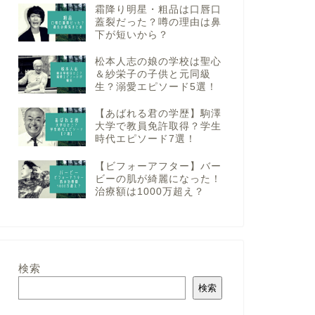
霜降り明星・粗品は口唇口
蓋裂だった？噂の理由は鼻
下が短いから？
松本人志の娘の学校は聖心
＆紗栄子の子供と元同級
生？溺愛エピソード5選！
【あばれる君の学歴】駒澤
大学で教員免許取得？学生
時代エピソード7選！
【ビフォーアフター】バー
ビーの肌が綺麗になった！
治療額は1000万超え？
検索
検索