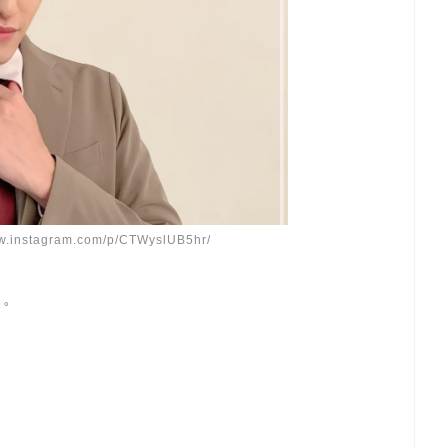
instagram.com/p/CTWyslUB5hr/
う。