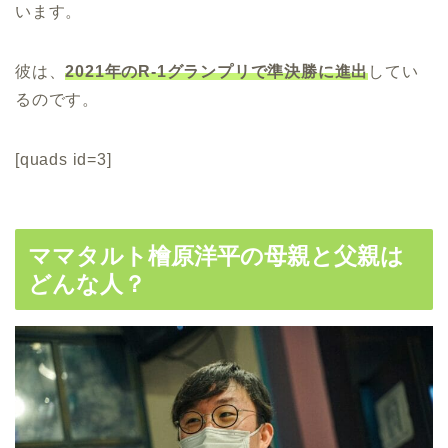
います。
彼は、
2021年のR-1グランプリで準決勝に進出
してい
るのです。
[quads id=3]
ママタルト檜原洋平の母親と父親は
どんな人？