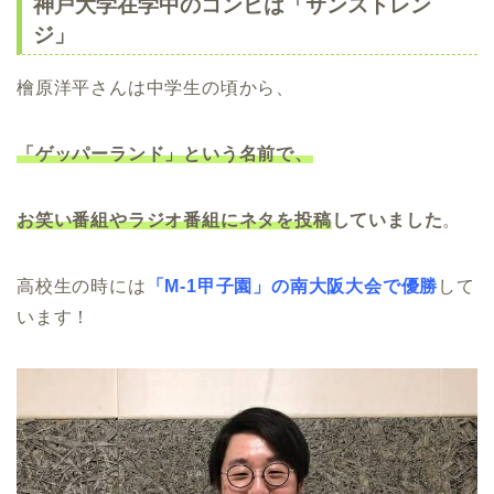
神戸大学在学中のコンビは「サンストレン
ジ」
檜原洋平さんは中学生の頃から、
「ゲッパーランド」という名前で、
お笑い番組やラジオ番組に
ネタを投稿
していました
。
高校生の時には
「M-1甲子園」の南大阪大会で優勝
して
います！