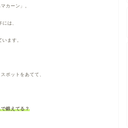
ハマカーン」。
年には、
いています。
にスポットをあてて、
ムで鍛えてる？