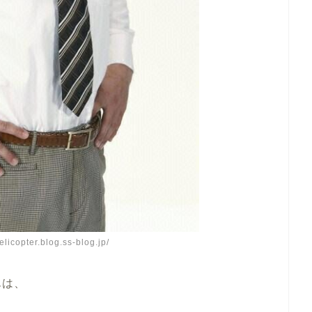
helicopter.blog.ss-blog.jp/
んは、