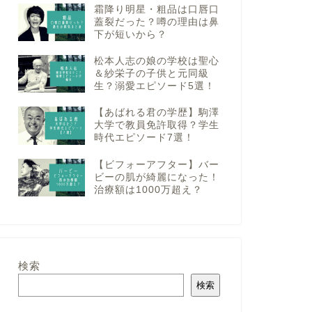
霜降り明星・粗品は口唇口
蓋裂だった？噂の理由は鼻
下が短いから？
松本人志の娘の学校は聖心
＆紗栄子の子供と元同級
生？溺愛エピソード5選！
【あばれる君の学歴】駒澤
大学で教員免許取得？学生
時代エピソード7選！
【ビフォーアフター】バー
ビーの肌が綺麗になった！
治療額は1000万超え？
検索
検索