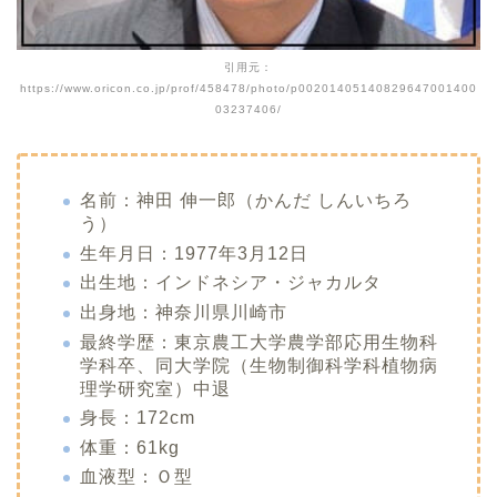
引用元：
https://www.oricon.co.jp/prof/458478/photo/p00201405140829647001400
03237406/
名前：神田 伸一郎（かんだ しんいちろ
う）
生年月日：1977年3月12日
出生地：インドネシア・ジャカルタ
出身地：神奈川県川崎市
最終学歴：東京農工大学農学部応用生物科
学科卒、同大学院（生物制御科学科植物病
理学研究室）中退
身長：172cm
体重：61kg
血液型：Ｏ型