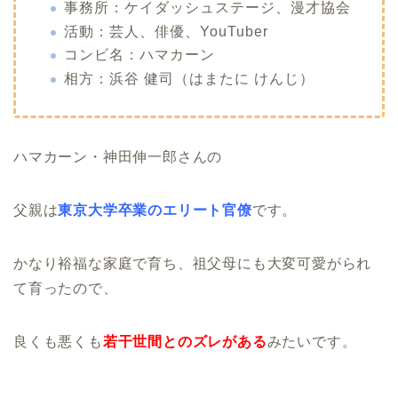
事務所：ケイダッシュステージ、漫才協会
活動：芸人、俳優、YouTuber
コンビ名：ハマカーン
相方：浜谷 健司（はまたに けんじ）
ハマカーン・神田伸一郎さんの
父親は
東京大学卒業のエリート官僚
です。
かなり裕福な家庭で育ち、祖父母にも大変可愛がられ
て育ったので、
良くも悪くも
若干世間とのズレがある
みたいです。