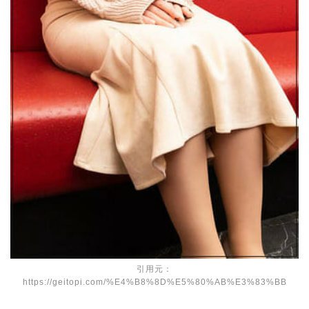
引用元：
https://geitopi.com/%E4%B8%8D%E5%80%AB%E3%83%BB