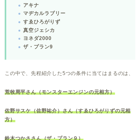
アキナ
マヂカルラブリー
すゑひろがりず
真空ジェシカ
ヨネダ2000
ザ・プラン9
この中で、先程紹介した5つの条件に当てはまるのは、
荒牧周平さん（モンスターエンジンの元相方）
佐野サスケ（佐野祐介）さん（すゑひろがりずの元相
方）
鈴木つかささん（ザ・プラン９）