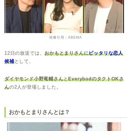
画像引用：ABEMA
12日の放送では、
おかもとまりさんに
ピッタリな恋人
候補
として、
ダイヤモンド小野竜輔さん
と
EverybodのタクトOKさ
ん
の2人が登場しました。
おかもとまりさんとは？