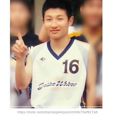
https://note.com/manzaigekijyo/n/n04b75ef917a6