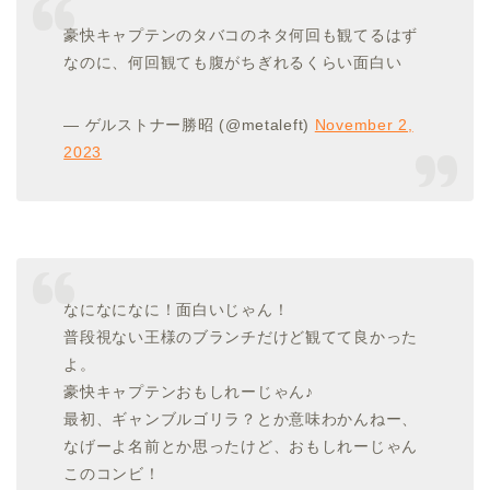
豪快キャプテンのタバコのネタ何回も観てるはず
なのに、何回観ても腹がちぎれるくらい面白い
— ゲルストナー勝昭 (@metaleft)
November 2,
2023
なになになに！面白いじゃん！
普段視ない王様のブランチだけど観てて良かった
よ。
豪快キャプテンおもしれーじゃん♪
最初、ギャンブルゴリラ？とか意味わかんねー、
なげーよ名前とか思ったけど、おもしれーじゃん
このコンビ！