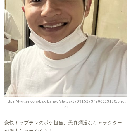
https://twitter.com/bakibana6/status/1709152737966113180/phot
o/1
豪快キャプテンのボケ担当、天真爛漫なキャラクター
が魅力なべーやんさん。