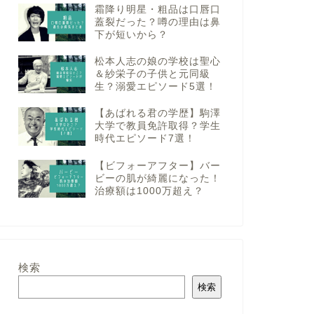
霜降り明星・粗品は口唇口
蓋裂だった？噂の理由は鼻
下が短いから？
松本人志の娘の学校は聖心
＆紗栄子の子供と元同級
生？溺愛エピソード5選！
【あばれる君の学歴】駒澤
大学で教員免許取得？学生
時代エピソード7選！
【ビフォーアフター】バー
ビーの肌が綺麗になった！
治療額は1000万超え？
検索
検索