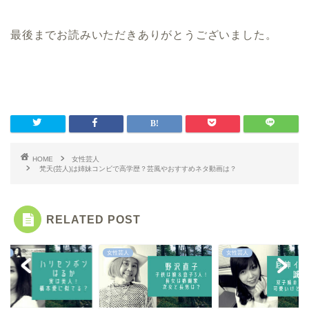
最後までお読みいただきありがとうございました。
HOME
女性芸人
梵天(芸人)は姉妹コンビで高学歴？芸風やおすすめネタ動画は？
RELATED POST
芸人
女性芸人
女性芸人