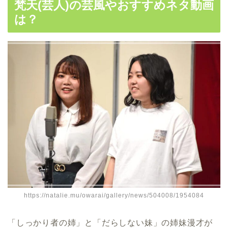
梵天(芸人)の芸風やおすすめネタ動画
は？
https://natalie.mu/owarai/gallery/news/504008/1954084
「しっかり者の姉」と「だらしない妹」の姉妹漫才が