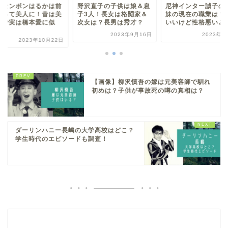
沢直子の子供は娘＆息
尼神インター誠子の双子
ハリセンボンはるか
3人！長女は格闘家＆
妹の現在の職業は？かわ
歯治って美人に！昔
女は？長男は秀才？
いいけど性格悪いと噂！
少女で実は橋本愛に
て...
2023年9月16日
2023年5月8日
2023年10月
【画像】柳沢慎吾の嫁は元美容師で馴れ
初めは？子供が事故死の噂の真相は？
ダーリンハニー長嶋の大学高校はどこ？
学生時代のエピソードも調査！