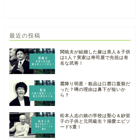
最近の投稿
関暁夫が結婚した嫁は美人＆子供
は1人？実家は寿司屋で先祖は有
名な武将！
霜降り明星・粗品は口唇口蓋裂だ
った？噂の理由は鼻下が短いか
ら？
松本人志の娘の学校は聖心＆紗栄
子の子供と元同級生？溺愛エピソ
ード5選！