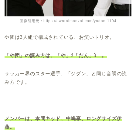
画像引用元：https://owaraimanzai.com/yadan-1194
や団は3人組で構成されている、お笑いトリオ。
「や団」の読み方は、「や」⤴「だん」⤵ 。
サッカー界のスター選手、「ジダン」と同じ音調の読
み方です。
メンバーは、本間キッド、中嶋享、ロングサイズ伊
藤。