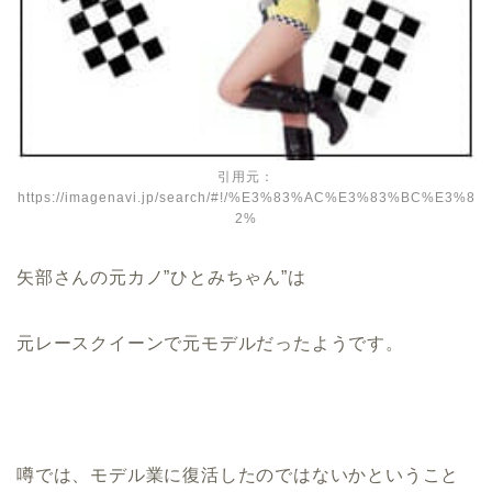
引用元：
https://imagenavi.jp/search/#!/%E3%83%AC%E3%83%BC%E3%8
2%
矢部さんの元カノ”ひとみちゃん”は
元レースクイーンで元モデルだったようです。
噂では、モデル業に復活したのではないかということ