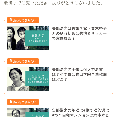
最後までご覧いただき、ありがとうございました。
矢部浩之は再婚？嫁・青木裕子
との馴れ初めは共演＆サッカー
で意気投合？
矢部浩之の子供は何人で名前
は？小学校は青山学院？幼稚園
はどこ？
矢部浩之の年収は4億で収入源は
4つ？自宅マンションは六本木ヒ