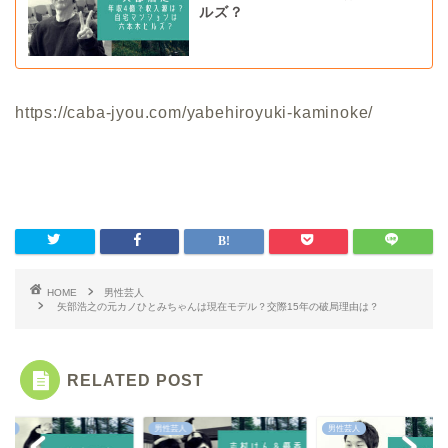
ルズ？
https://caba-jyou.com/yabehiroyuki-kaminoke/
HOME
男性芸人
矢部浩之の元カノひとみちゃんは現在モデル？交際15年の破局理由は？
RELATED POST
芸人
男性芸人
男性芸人