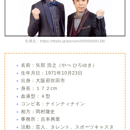
引用元：https://thetv.jp/person/0000009138/
名前：矢部
浩之
（やべ
ひろゆき）
生年月日：1971年
10月23日
出身：大阪府吹田市
身長：１７２cm
血液型：Ａ型
コンビ名：ナインティナイン
相方：
岡村隆史
事務所：吉本興業
活動：芸人、
タレント
、
スポーツキャスタ