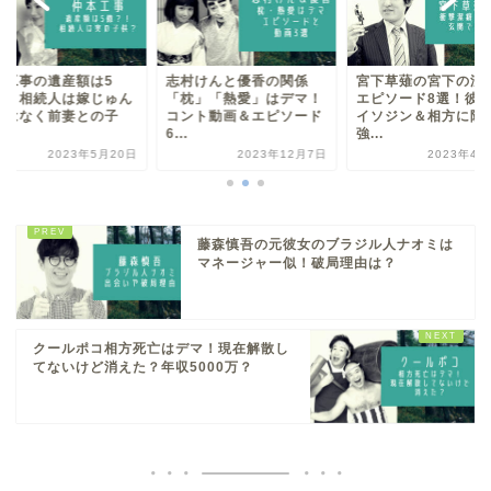
村けんと優香の関係
宮下草薙の宮下の潔癖症
仲本工事の遺産額は
枕」「熱愛」はデマ！
エピソード8選！彼女に
億？！相続人は嫁じ
ント動画＆エピソード
イソジン＆相方に除菌
かではなく前妻との
強...
供？
2023年12月7日
2023年4月30日
2023年5月
藤森慎吾の元彼女のブラジル人ナオミは
マネージャー似！破局理由は？
クールポコ相方死亡はデマ！現在解散し
てないけど消えた？年収5000万？