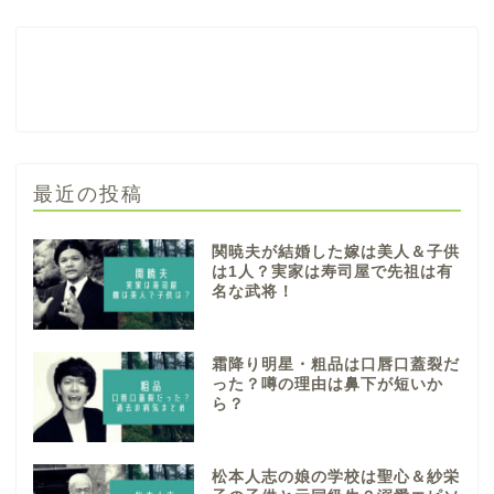
最近の投稿
関暁夫が結婚した嫁は美人＆子供
は1人？実家は寿司屋で先祖は有
名な武将！
霜降り明星・粗品は口唇口蓋裂だ
った？噂の理由は鼻下が短いか
ら？
松本人志の娘の学校は聖心＆紗栄