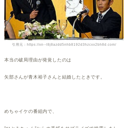
引用元：https://xn--l8j8azdd5nhb8192d3hzcxx2bh8d.com/
本当の破局理由が発覚したのは
矢部さんが青木裕子さんと結婚したときです。
めちゃイケの番組内で、