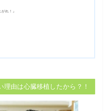
上がれ！』
』
い理由は心臓移植したから？！