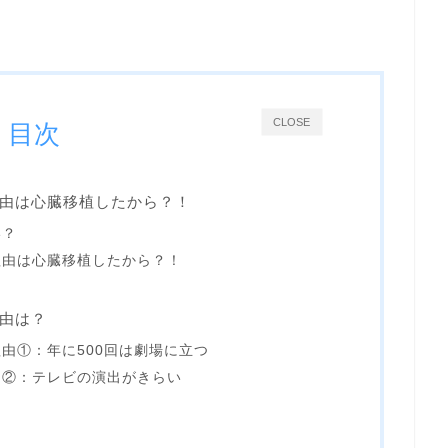
CLOSE
目次
由は心臓移植したから？！
い？
理由は心臓移植したから？！
由は？
由①：年に500回は劇場に立つ
由②：テレビの演出がきらい