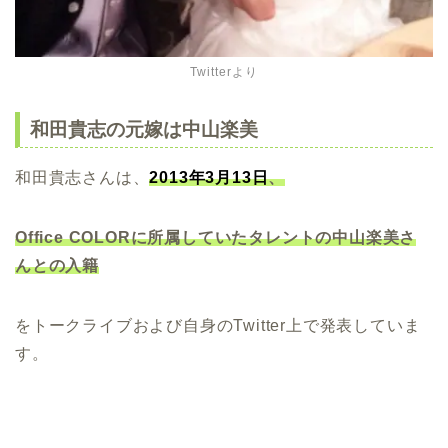
Twitterより
和田貴志の元嫁は中山楽美
和田貴志さんは、
2013年3月13日
、
Office COLORに所属していたタレントの中山楽美
さ
んとの入籍
をトークライブおよび自身のTwitter上で発表していま
す。