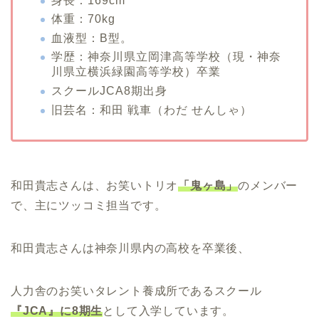
身長：169cm
体重：70kg
血液型：B型。
学歴：神奈川県立岡津高等学校（現・神奈
川県立横浜緑園高等学校）卒業
スクールJCA8期出身
旧芸名：和田 戦車（わだ せんしゃ）
和田貴志さんは、お笑いトリオ
「鬼ヶ島」
のメンバー
で、主にツッコミ担当です。
和田貴志さんは神奈川県内の高校を卒業後、
人力舎のお笑いタレント養成所であるスクール
『JCA』に8期生
として入学しています。