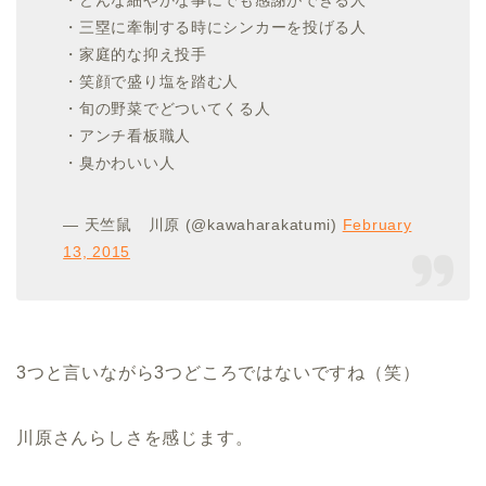
・どんな細やかな事にでも感謝ができる人
・三塁に牽制する時にシンカーを投げる人
・家庭的な抑え投手
・笑顔で盛り塩を踏む人
・旬の野菜でどついてくる人
・アンチ看板職人
・臭かわいい人
— 天竺鼠 川原 (@kawaharakatumi)
February
13, 2015
3つと言いながら3つどころではないですね（笑）
川原さんらしさを感じます。