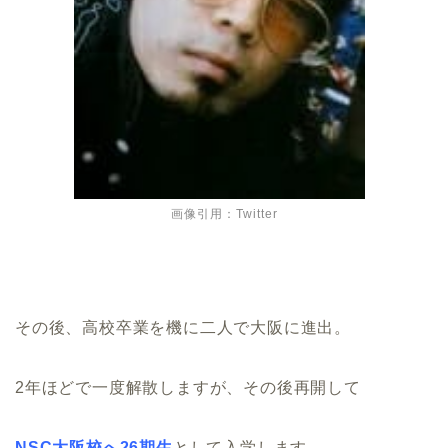
画像引用：Twitter
その後、高校卒業を機に二人で大阪に進出。
2年ほどで一度解散しますが、その後再開して
NSC大阪校へ26期生
として入学します。