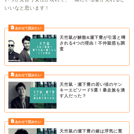
いいなと思います！
天竺鼠が解散&瀬下豊が引退と噂
される4つの理由！不仲疑惑も調
査
天竺鼠・瀬下豊の若い頃のヤン
キーエピソード5選！暴走族を潰
す人だった？
天竺鼠の瀬下豊の嫁は浮気に寛