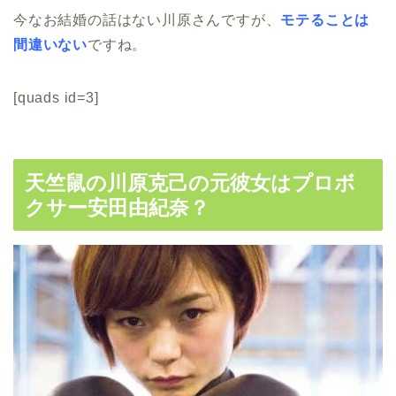
今なお結婚の話はない川原さんですが、
モテることは
間違いない
ですね。
[quads id=3]
天竺鼠の川原克己の元彼女はプロボ
クサー安田由紀奈？