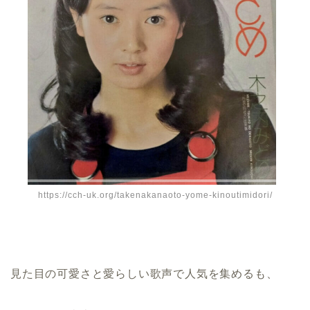
https://cch-uk.org/takenakanaoto-yome-kinoutimidori/
見た目の可愛さと愛らしい歌声で人気を集めるも、