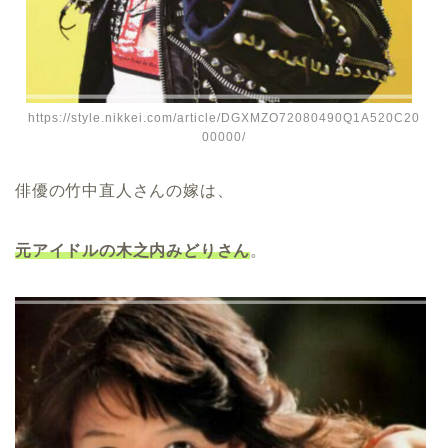
https://style.nikkei.com/article/DGXMZO72080490Q1A520C20
00000/
俳優の竹中直人さんの嫁は、
元アイドルの木之内みどりさん
。