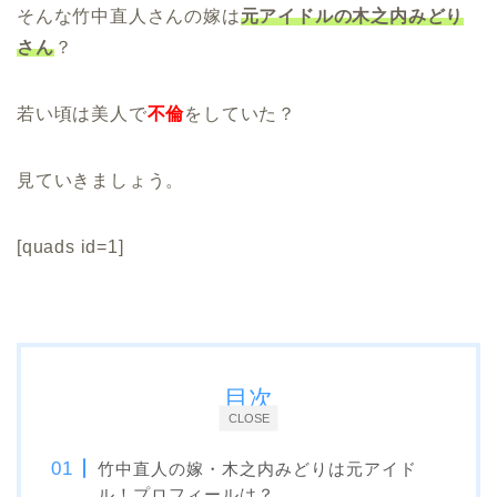
そんな竹中直人さんの嫁は
元アイドルの木之内みどり
さん
？
若い頃は美人で
不倫
をしていた？
見ていきましょう。
[quads id=1]
目次
CLOSE
竹中直人の嫁・木之内みどりは元アイド
ル！プロフィールは？