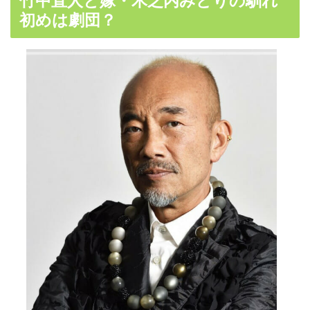
竹中直人と嫁・木之内みどりの馴れ
初めは劇団？