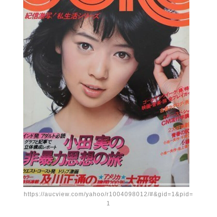
https://aucview.com/yahoo/r1004098012/#&gid=1&pid=
1