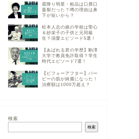
霜降り明星・粗品は口唇口
蓋裂だった？噂の理由は鼻
下が短いから？
松本人志の娘の学校は聖心
＆紗栄子の子供と元同級
生？溺愛エピソード5選！
【あばれる君の学歴】駒澤
大学で教員免許取得？学生
時代エピソード7選！
【ビフォーアフター】バー
ビーの肌が綺麗になった！
治療額は1000万超え？
検索
検索