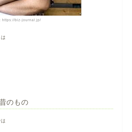
ps://biz-journal.jp/
には
、
は昔のもの
では