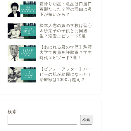
霜降り明星・粗品は口唇口
蓋裂だった？噂の理由は鼻
下が短いから？
松本人志の娘の学校は聖心
＆紗栄子の子供と元同級
生？溺愛エピソード5選！
【あばれる君の学歴】駒澤
大学で教員免許取得？学生
時代エピソード7選！
【ビフォーアフター】バー
ビーの肌が綺麗になった！
治療額は1000万超え？
検索
検索