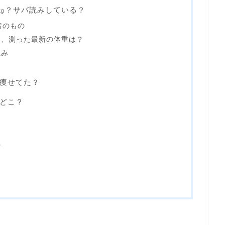
0㎏？サバ読みしている？
昔のもの
め、測った最新の体重は？
読み
痩せてた？
どこ？
ル