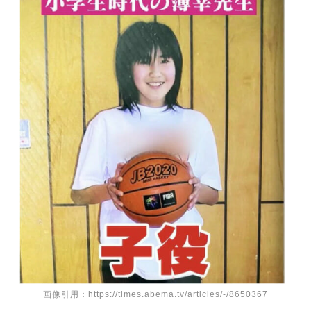
画像引用：https://times.abema.tv/articles/-/8650367